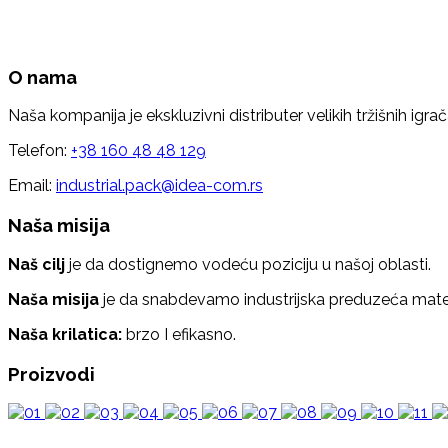
O nama
Naša kompanija je ekskluzivni distributer velikih tržišnih igrač
Telefon:
+38 160 48 48 129
Email:
industrial.pack@idea-com.rs
Naša misija
Naš cilj
je da dostignemo vodeću poziciju u našoj oblasti.
Naša misija
je da snabdevamo industrijska preduzeća mater
Naša krilatica:
brzo I efikasno.
Proizvodi