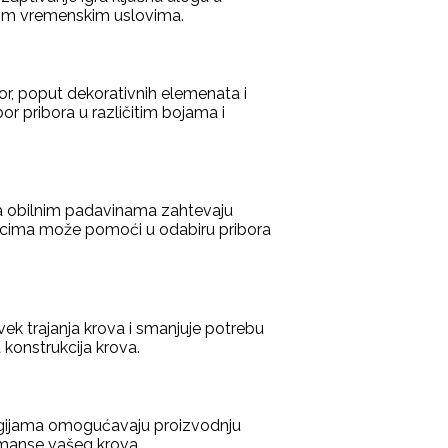
mnim vremenskim uslovima.
or, poput dekorativnih elemenata i
or pribora u različitim bojama i
 sa obilnim padavinama zahtevaju
njacima može pomoći u odabiru pribora
ek trajanja krova i smanjuje potrebu
 konstrukcija krova.
ologijama omogućavaju proizvodnju
formanse vašeg krova.