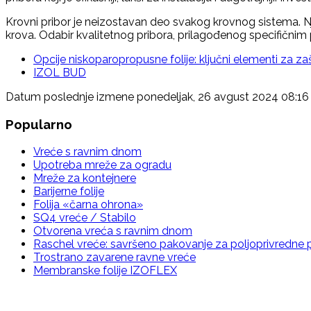
Krovni pribor je neizostavan deo svakog krovnog sistema. 
krova. Odabir kvalitetnog pribora, prilagođenog specifičnim
Opcije niskoparopropusne folije: ključni elementi za zašt
IZOL BUD
Datum poslednje izmene ponedeljak, 26 avgust 2024 08:16
Popularno
Vreće s ravnim dnom
Upotreba mreže za ogradu
Mreže za kontejnere
Barijerne folije
Folija «čarna ohrona»
SQ4 vreće / Stabilo
Otvorena vreća s ravnim dnom
Raschel vreće: savršeno pakovanje za poljoprivredne 
Trostrano zavarene ravne vreće
Membranske folije IZOFLEX