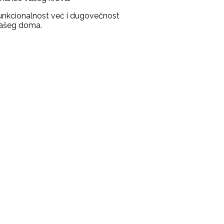
funkcionalnost već i dugovečnost
 vašeg doma.