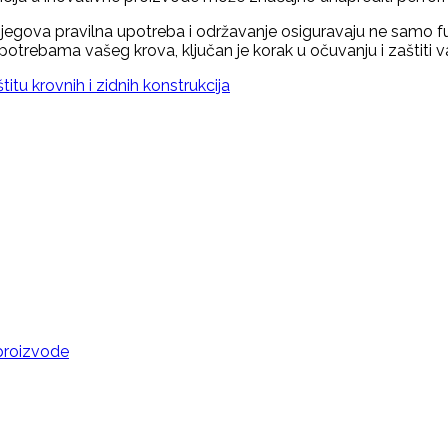
Njegova pravilna upotreba i održavanje osiguravaju ne samo 
 potrebama vašeg krova, ključan je korak u očuvanju i zaštiti
itu krovnih i zidnih konstrukcija
proizvode