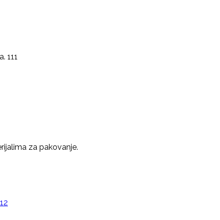
a. 111
ijalima za pakovanje.