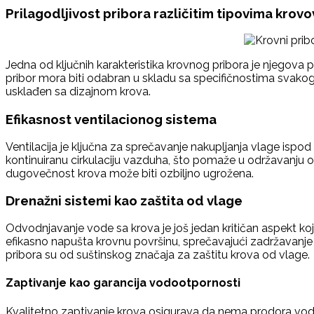
Prilagodljivost pribora različitim tipovima krov
Jedna od ključnih karakteristika krovnog pribora je njegova pr
pribor mora biti odabran u skladu sa specifičnostima svakog 
usklađen sa dizajnom krova.
Efikasnost ventilacionog sistema
Ventilacija je ključna za sprečavanje nakupljanja vlage ispo
kontinuiranu cirkulaciju vazduha, što pomaže u održavanju o
dugovečnost krova može biti ozbiljno ugrožena.
Drenažni sistemi kao zaštita od vlage
Odvodnjavanje vode sa krova je još jedan kritičan aspekt koj
efikasno napušta krovnu površinu, sprečavajući zadržavanje v
pribora su od suštinskog značaja za zaštitu krova od vlage.
Zaptivanje kao garancija vodootpornosti
Kvalitetno zaptivanje krova osigurava da nema prodora vode k