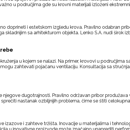
ažno u područjima gde su krovni materijali izloženi ekstre
jno doprineti i estetskom izgledu krova. Pravilno odabran prib
a skladnijim sa arhitekturom objekta. Lenko S.A. nudi širok izb
trebe
 okruženja u kojem se nalazi. Na primer, krovovi u područjima
a mogu zahtevati pojačanu ventilaciju. Konsultacija sa struč
 njegove dugotrajnosti. Pravilno održavan pribor produžava v
rečiti nastanak ozbiljnijih problema, čime se štiti celokupna
ve izazove i zahteve tržišta. Inovacije u materijalima i tehn
. Investicija u inovativne proizvode može značajno unaprediti per