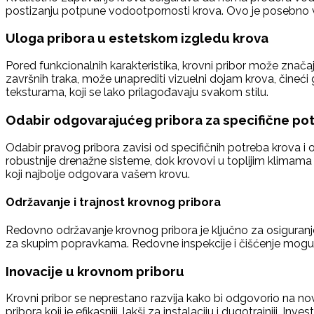
postizanju potpune vodootpornosti krova. Ovo je posebno v
Uloga pribora u estetskom izgledu krova
Pored funkcionalnih karakteristika, krovni pribor može znača
završnih traka, može unaprediti vizuelni dojam krova, čineći g
teksturama, koji se lako prilagođavaju svakom stilu.
Odabir odgovarajućeg pribora za specifične po
Odabir pravog pribora zavisi od specifičnih potreba krova i
robustnije drenažne sisteme, dok krovovi u toplijim klimam
koji najbolje odgovara vašem krovu.
Održavanje i trajnost krovnog pribora
Redovno održavanje krovnog pribora je ključno za osiguranje
za skupim popravkama. Redovne inspekcije i čišćenje mogu sp
Inovacije u krovnom priboru
Krovni pribor se neprestano razvija kako bi odgovorio na no
pribora koji je efikasniji, lakši za instalaciju i dugotrajniji