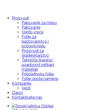
Proizvodi
Pakovanje za meso
Pakovanje
Ventil-vreće
Folije za
baštovanstvo i
poljoprivredu
Proizvodi za
građevinarstvo
Tehnička tkanina i
spanbond netkani
materijali
Poliolefinska folija
Folije opšte namene
Kompanija
Vesti
Članci
Kontaktirajte nas