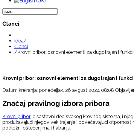
Članci
idea
/
Članci
/
Krovni pribor: osnovni elementi za dugotrajan i funkc
Krovni pribor: osnovni elementi za dugotrajan i funkc
Datum kreiranja: ponedeljak, 26 avgust 2024 08:08
Objavlje
Značaj pravilnog izbora pribora
Krovni pribor
je sastavni deo svakog krovnog sistema, i nje
produžavajući njegov vek trajanja i povećavajući otpornost na
podložni oštećenjima i habanju.