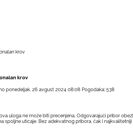
ionalan krov
ionalan krov
no ponedeljak, 26 avgust 2024 08:08
Pogodaka: 538
gova uloga ne može biti precenjena. Odgovarajući pribor obez
 spoljne uticaje. Bez adekvatnog pribora, čak i najkvalitetniji