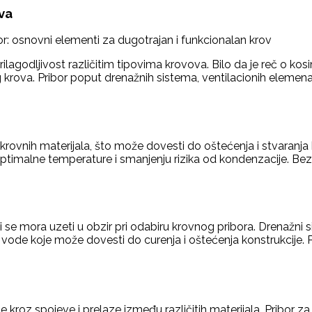
ova
ilagodljivost različitim tipovima krovova. Bilo da je reč o kos
krova. Pribor poput drenažnih sistema, ventilacionih elemenata
d krovnih materijala, što može dovesti do oštećenja i stvaranja
ptimalne temperature i smanjenju rizika od kondenzacije. Bez
i se mora uzeti u obzir pri odabiru krovnog pribora. Drenažni 
ode koje može dovesti do curenja i oštećenja konstrukcije. Pr
roz spojeve i prelaze između različitih materijala. Pribor za 