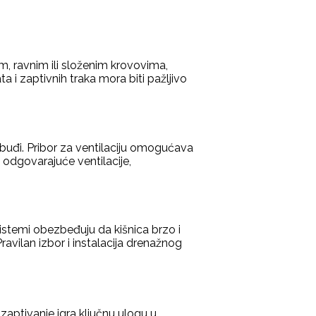
im, ravnim ili složenim krovovima,
 i zaptivnih traka mora biti pažljivo
 buđi. Pribor za ventilaciju omogućava
 odgovarajuće ventilacije,
sistemi obezbeđuju da kišnica brzo i
avilan izbor i instalacija drenažnog
zaptivanje igra ključnu ulogu u