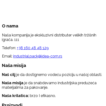
O nama
Naša kompanija je ekskluzivni distributer velikih tržišnih
igrača. 111
Telefon:
+38 160 48 48 129
Email:
industrial.pack@idea-com.rs
Naša misija
Naš cilj
je da dostignemo vodeću poziciju u našoj oblasti.
Naša misija
je da snabdevamo industrijska preduzeća
materijalima za pakovanje.
Naša krilatica:
brzo I efikasno.
Proizvodi