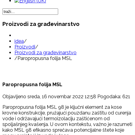
Proizvodi za građevinarstvo
idea
/
Proizvodi
/
Proizvodi za građevinarstvo
/
Paropropusna folija MSL
Paropropusna folija MSL
Objavljeno sreda, 16 novembar 2022 12:58
Pogodaka: 621
Paropropusna folija MSL 98 je ključni element za kose
krovne konstrukcije, pružajući pouzdanu zaštitu od curenja
vode i održavajući termoizolaciju zaštićenom od
spoljašnjeg kvašenja. U ovom kontekstu, važno je razumeti
kako MSL 98 efikasno sprečava potencijalne štete koje