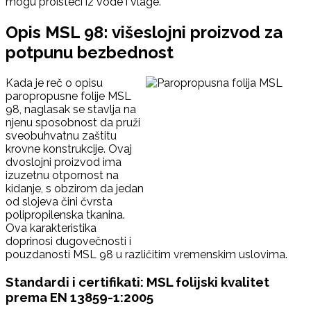
mogu proisteći iz vode i vlage.
Opis MSL 98: višeslojni proizvod za
potpunu bezbednost
Kada je reč o opisu
paropropusne folije MSL
98, naglasak se stavlja na
njenu sposobnost da pruži
sveobuhvatnu zaštitu
krovne konstrukcije. Ovaj
dvoslojni proizvod ima
izuzetnu otpornost na
kidanje, s obzirom da jedan
od slojeva čini čvrsta
polipropilenska tkanina.
Ova karakteristika
doprinosi dugovečnosti i
pouzdanosti MSL 98 u različitim vremenskim uslovima.
Standardi i certifikati: MSL folijski kvalitet
prema EN 13859-1:2005