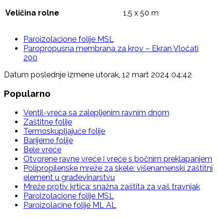
Veličina rolne
1,5 x 50 m
Paroizolacione folije MSL
Paropropusna membrana za krov – Ekran Vločati
200
Datum poslednje izmene utorak, 12 mart 2024 04:42
Popularno
Ventil-vreća sa zalepljenim ravnim dnom
Zaštitne folije
Termoskupljajuće folije
Barijerne folije
Bele vreće
Otvorene ravne vreće i vreće s bočnim preklapanjem
Polipropilenske mreže za skele: višenamenski zaštitni
element u građevinarstvu
Mreže protiv krtica: snažna zaštita za vaš travnjak
Paroizolacione folije MSL
Paroizolacine folije ML AL