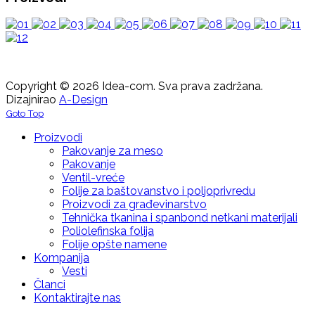
Copyright © 2026 Idea-com. Sva prava zadržana.
Dizajnirao
A-Design
Goto Top
Proizvodi
Pakovanje za meso
Pakovanje
Ventil-vreće
Folije za baštovanstvo i poljoprivredu
Proizvodi za građevinarstvo
Tehnička tkanina i spanbond netkani materijali
Poliolefinska folija
Folije opšte namene
Kompanija
Vesti
Članci
Kontaktirajte nas