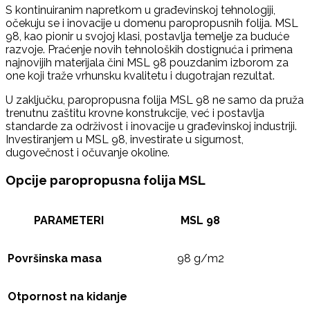
S kontinuiranim napretkom u građevinskoj tehnologiji,
očekuju se i inovacije u domenu paropropusnih folija. MSL
98, kao pionir u svojoj klasi, postavlja temelje za buduće
razvoje. Praćenje novih tehnoloških dostignuća i primena
najnovijih materijala čini MSL 98 pouzdanim izborom za
one koji traže vrhunsku kvalitetu i dugotrajan rezultat.
U zaključku, paropropusna folija MSL 98 ne samo da pruža
trenutnu zaštitu krovne konstrukcije, već i postavlja
standarde za održivost i inovacije u građevinskoj industriji.
Investiranjem u MSL 98, investirate u sigurnost,
dugovečnost i očuvanje okoline.
Opcije paropropusna folija MSL
PARAMETERI
MSL 98
Površinska masa
98 g/m2
Otpornost na kidanje