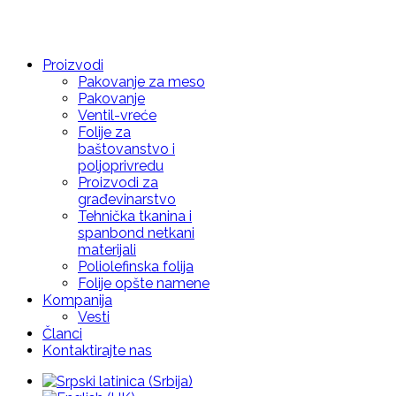
Proizvodi
Pakovanje za meso
Pakovanje
Ventil-vreće
Folije za
baštovanstvo i
poljoprivredu
Proizvodi za
građevinarstvo
Tehnička tkanina i
spanbond netkani
materijali
Poliolefinska folija
Folije opšte namene
Kompanija
Vesti
Članci
Kontaktirajte nas