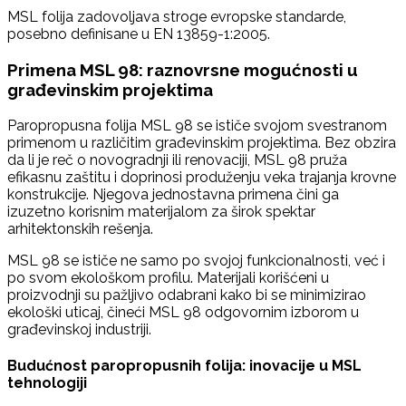
MSL folija zadovoljava stroge evropske standarde,
posebno definisane u EN 13859-1:2005.
Primena MSL 98: raznovrsne mogućnosti u
građevinskim projektima
Paropropusna folija MSL 98 se ističe svojom svestranom
primenom u različitim građevinskim projektima. Bez obzira
da li je reč o novogradnji ili renovaciji, MSL 98 pruža
efikasnu zaštitu i doprinosi produženju veka trajanja krovne
konstrukcije. Njegova jednostavna primena čini ga
izuzetno korisnim materijalom za širok spektar
arhitektonskih rešenja.
MSL 98 se ističe ne samo po svojoj funkcionalnosti, već i
po svom ekološkom profilu. Materijali korišćeni u
proizvodnji su pažljivo odabrani kako bi se minimizirao
ekološki uticaj, čineći MSL 98 odgovornim izborom u
građevinskoj industriji.
Budućnost paropropusnih folija: inovacije u MSL
tehnologiji