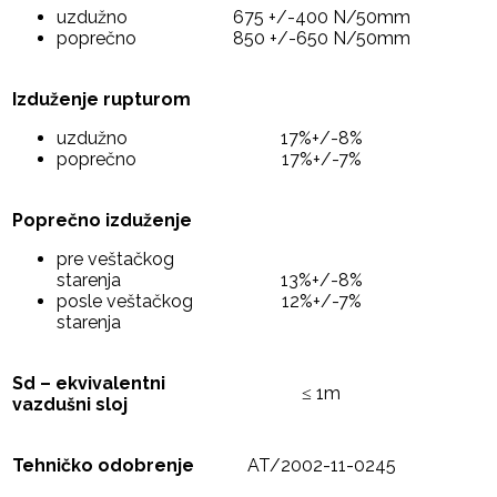
uzdužno
675 +/-400 N/50mm
poprečno
850 +/-650 N/50mm
Izduženje rupturom
uzdužno
17%+/-8%
poprečno
17%+/-7%
Poprečno izduženje
pre veštačkog
starenja
13%+/-8%
posle veštačkog
12%+/-7%
starenja
Sd – ekvivalentni
≤ 1m
vazdušni sloj
Tehničko odobrenje
AT/2002-11-0245