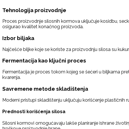
Tehnologija proizvodnje
Proces proizvodnje silosnih kormova uključuje kosidbu, secka
osigurao kvalitet konačnog proizvoda.
Izbor biljaka
Najčešće biljke koje se koriste za proizvodnju silosa su kukuruz
Fermentacija kao ključni proces
Fermentacija je proces tokom kojeg se šećeri u biljkama pretv
kvarenja.
Savremene metode skladištenja
Moderni pristupi skladištenju uključuju korišćenje plastičnih 
Prednosti korišćenja silosa
Silosni kormovi omogućavaju lakše planiranje ishrane životinj
troškove proizvodnje hrane.