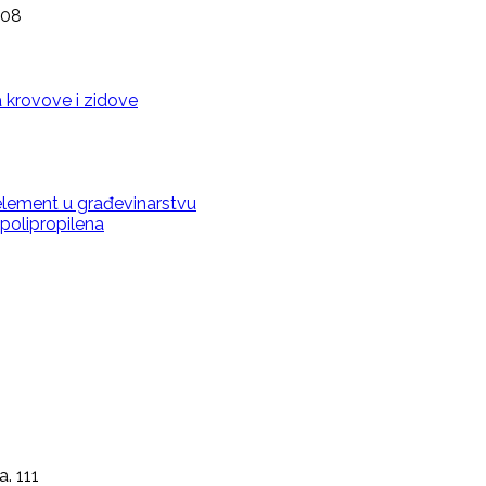
:08
krovove i zidove
 element u građevinarstvu
polipropilena
a. 111