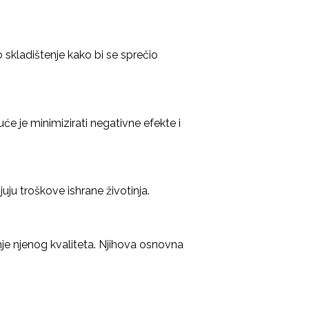
 skladištenje kako bi se sprečio
će je minimizirati negativne efekte i
ju troškove ishrane životinja.
anje njenog kvaliteta. Njihova osnovna