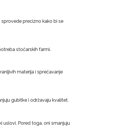
za sprovede precizno kako bi se
 potreba stočarskih farmi.
anljivih materija i sprečavanje
juju gubitke i održavaju kvalitet.
i uslovi. Pored toga, oni smanjuju