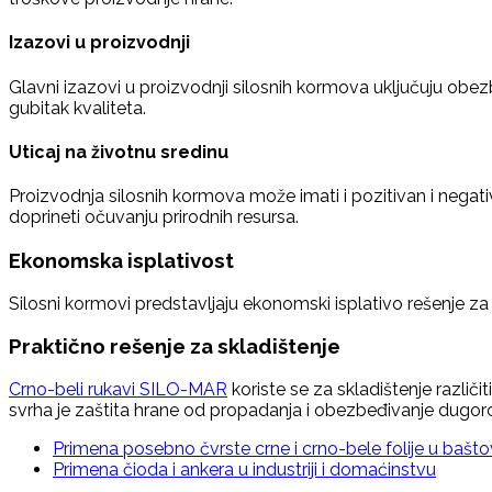
Izazovi u proizvodnji
Glavni izazovi u proizvodnji silosnih kormova uključuju obez
gubitak kvaliteta.
Uticaj na životnu sredinu
Proizvodnja silosnih kormova može imati i pozitivan i negativ
doprineti očuvanju prirodnih resursa.
Ekonomska isplativost
Silosni kormovi predstavljaju ekonomski isplativo rešenje za
Praktično rešenje za skladištenje
Crno-beli rukavi SILO-MAR
koriste se za skladištenje različ
svrha je zaštita hrane od propadanja i obezbeđivanje dugor
Primenа posebno čvrste crne i crno-bele folije u bašt
Primenа čioda i ankera u industriji i domaćinstvu