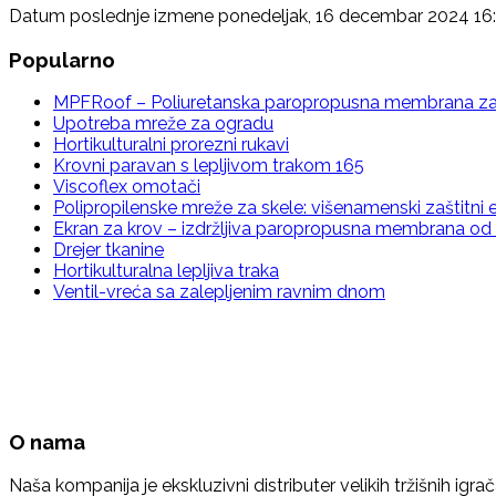
Datum poslednje izmene ponedeljak, 16 decembar 2024 16
Popularno
MPFRoof – Poliuretanska paropropusna membrana za 
Upotreba mreže za ogradu
Hortikulturalni prorezni rukavi
Krovni paravan s lepljivom trakom 165
Viscoflex omotači
Polipropilenske mreže za skele: višenamenski zaštitni
Ekran za krov – izdržljiva paropropusna membrana od 
Drejer tkanine
Hortikulturalna lepljiva traka
Ventil-vreća sa zalepljenim ravnim dnom
O nama
Naša kompanija je ekskluzivni distributer velikih tržišnih igrač