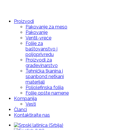
Proizvodi
Pakovanje za meso
Pakovanje
Ventil-vreće
Folije za
baštovanstvo i
poljoprivredu
Proizvodi za
građevinarstvo
Tehnička tkanina i
spanbond netkani
materijali
Poliolefinska folija
Folije opšte namene
Kompanija
Vesti
Članci
Kontaktirajte nas