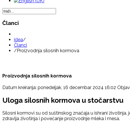
Članci
idea
/
Članci
/
Proizvodnja silosnih kormova
Proizvodnja silosnih kormova
Datum kreiranja: ponedeljak, 16 decembar 2024 16:02
Objav
Uloga silosnih kormova u stočarstvu
Silosni kormovi su od suštinskog značaja u ishrani životinja
zdravlja životinja i povećanje proizvodnje mleka i mesa.