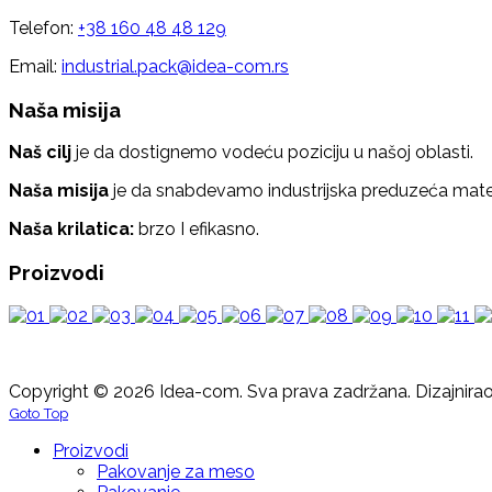
Telefon:
+38 160 48 48 129
Email:
industrial.pack@idea-com.rs
Naša misija
Naš cilj
je da dostignemo vodeću poziciju u našoj oblasti.
Naša misija
je da snabdevamo industrijska preduzeća mater
Naša krilatica:
brzo I efikasno.
Proizvodi
Copyright © 2026 Idea-com. Sva prava zadržana.
Dizajnira
Goto Top
Proizvodi
Pakovanje za meso