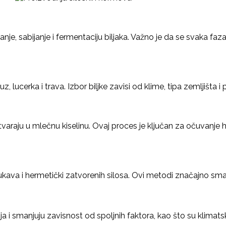
nje, sabijanje i fermentaciju biljaka. Važno je da se svaka fa
, lucerka i trava. Izbor biljke zavisi od klime, tipa zemljišta i
araju u mlečnu kiselinu. Ovaj proces je ključan za očuvanje hr
rukava i hermetički zatvorenih silosa. Ovi metodi značajno sman
a i smanjuju zavisnost od spoljnih faktora, kao što su klimatsk