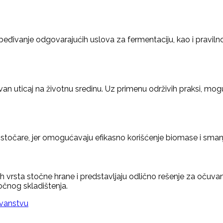
beđivanje odgovarajućih uslova za fermentaciju, kao i pravilno
an uticaj na životnu sredinu. Uz primenu održivih praksi, mogu
 stočare, jer omogućavaju efikasno korišćenje biomase i smanju
itih vrsta stočne hrane i predstavljaju odlično rešenje za očuv
očnog skladištenja.
ovanstvu