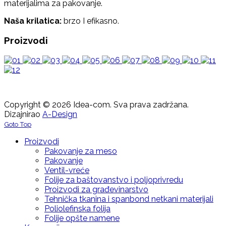
materijalima za pakovanje.
Naša krilatica:
brzo I efikasno.
Proizvodi
Copyright © 2026 Idea-com. Sva prava zadržana.
Dizajnirao
A-Design
Goto Top
Proizvodi
Pakovanje za meso
Pakovanje
Ventil-vreće
Folije za baštovanstvo i poljoprivredu
Proizvodi za građevinarstvo
Tehnička tkanina i spanbond netkani materijali
Poliolefinska folija
Folije opšte namene