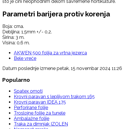
što je čini neophodnim delom savremene hortikulture.
Parametri barijera protiv korenja
Boja: crna.
Debljina: 1,5mm +/- 0,2.
Širina: 3 m.
Visina: 0,6 m.
AKWEN 500 folija za vrtna jezerca
Bele vreće
Datum poslednje izmene petak, 15 novembar 2024 11:26
Popularno
Spatex omoti
Krovni paravan s lepljivom trakom 165
Krovni paravan IDEA 175
Perforirane folije
Troslojne folije za tunele
Ambalažne folije
Traka za dimnjak IZOLEN