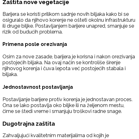
Zaštita nove vegetacije
Barijera se koristi prilikom sadnje novih biljaka kako bi se
osiguralo da njihovo korenje ne ošteti okolnu infrastrukturu
ili druge biljke. Postavljanjem barijere unapred, smanjuje se
rizik od budućih problema.
Primena posle orezivanja
Osim za nove zasade, barijera je korisna i nakon orezivanja
postojećih biljaka. Na ovaj način se kontroliše širenje
njihovog korenja i čuva lepota već postojećih stabala i
biljaka.
Jednostavnost postavljanja
Postavljanje barijere protiv korenja je jednostavan proces.
Ona se lako postavlja oko biljke ili na željenom mestu,
čime se štedi vreme i smanjuju troškovi radne snage.
Dugotrajna zaštita
Zahvaljujući kvalitetnim materijalima od kojih je