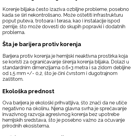
Korenje biljaka često izaziva ozbiljne probleme, posebno
kada se širi nekontrolisano. Može oštetiti infrastrukturu
poput puteva, trotoara i terasa, kao i instalacije ispod
zemlje, što može dovesti do skupih popravki i dodatnih
problema.
Šta je barijera protiv korenja
Barijera protiv korenja je hemijski neaktivna prostirka koja
se koristi za ograničavanje širenja korenja biljaka. Dolazi u
standardnim dimenzijama 0.6×3 metra i sa zidom debljine
od 1,5 mm +/- 0,2, što je čini čvrstom i dugotrajnom
zaštitom.
Ekološka prednost
Ova barijera je ekološki prihvatljiva, što znači da ne utiče
negativno na okolinu. Njena glavna svrha je sprečavanje
invazivnog razvoja agresivnog korenja bez upotrebe
hemijskih sredstava, što je posebno važno za očuvanje
prirodnih ekosistema.