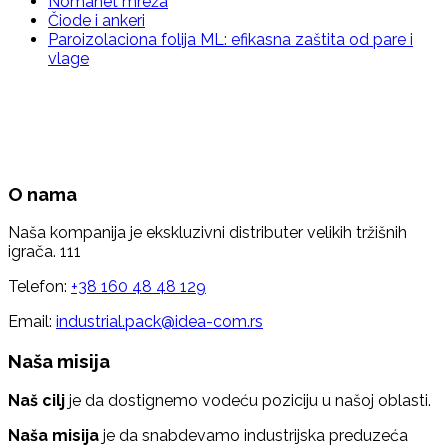
Nomanet mreža
Čiode i ankeri
Paroizolaciona folija ML: efikasna zaštita od pare i
vlage
O nama
Naša kompanija je ekskluzivni distributer velikih tržišnih
igrača. 111
Telefon:
+38 160 48 48 129
Email:
industrial.pack@idea-com.rs
Naša misija
Naš cilj
je da dostignemo vodeću poziciju u našoj oblasti.
Naša misija
je da snabdevamo industrijska preduzeća