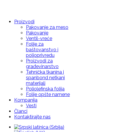
Proizvodi
Pakovanje za meso
Pakovanje
Ventil-vreće
Folije za
baštovanstvo i
poljoprivredu
Proizvodi za
građevinarstvo
Tehnička tkanina i
spanbond netkani
materijali
Poliolefinska folija
Folije opšte namene
Kompanija
Vesti
Članci
Kontaktirajte nas