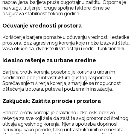
napravljena, barijera pruža dugotrajnu zaštitu. Otporna je
na vlagu, truljenje i druge spoljne faktore, čime se
osigurava stabilnost tokom godina.
Očuvanje vrednosti prostora
Korišćenje barijere pomaže u očuvanju vrednosti i estetike
prostora. Bez agresivnog korenja koje može izazvati štetu,
vaša okućnica, dvorište ili vrt ostaju uredni i funkcionalni.
Idealno rešenje za urbane sredine
Barijera protiv korenja posebno je korisna u urbanim
sredinama gde je infrastruktura gustog rasporeda.
Sprečavanjem širenja korenja, smanjuje se mogućnost
oštećenja trotoara, puteva i podzemnih instalacija.
Zaključak: Zaštita prirode i prostora
Barijera protiv korenja je praktično i ekološki održivo
rešenje za sve koji žele da zaštite svoj prostor od štetnog
uticaja agresivnog korenja. Njena upotreba doprinosi
očuvanju kako prirode, tako i infrastrukturnih elemenata,