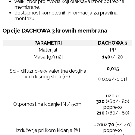
velik izbor proizvoda koji olakšava izbor potrebne
membrane,
dostupnost kompletnih informacija za pravilnu
montažu.
Opcije DACHOWA 3 krovnih membrana
PARAMETRI
DACHOWA 3
Materijal
PP
Masa [g/m2]
150
+/-20
0,015
Sd – difuzno-ekvivalentna debljina
vazdušnog sloja (m)
(+0,02/-0,01)
uzduž
320
(+60/- 80)
Otpornost na kidanje [N / 5cm]
popreko
210
(+60/- 80)
uzduž
70
(+/-40)
Izduženje prilikom kidanja [%]
popreko