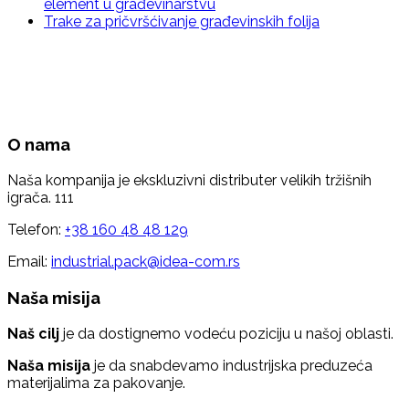
element u građevinarstvu
Trake za pričvršćivanje građevinskih folija
O nama
Naša kompanija je ekskluzivni distributer velikih tržišnih
igrača. 111
Telefon:
+38 160 48 48 129
Email:
industrial.pack@idea-com.rs
Naša misija
Naš cilj
je da dostignemo vodeću poziciju u našoj oblasti.
Naša misija
je da snabdevamo industrijska preduzeća
materijalima za pakovanje.