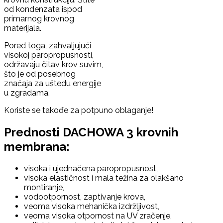
od kondenzata ispod
primarnog krovnog
materijala.
Pored toga, zahvaljujući
visokoj paropropusnosti,
održavaju čitav krov suvim,
što je od posebnog
značaja za uštedu energije
u zgradama.
Koriste se takođe za potpuno oblaganje!
Prednosti DACHOWA 3 krovnih
membrana:
visoka i ujednačena paropropusnost,
visoka elastičnost i mala težina za olakšano
montiranje,
vodootpornost, zaptivanje krova,
veoma visoka mehanička izdržljivost,
veoma visoka otpornost na UV zračenje,