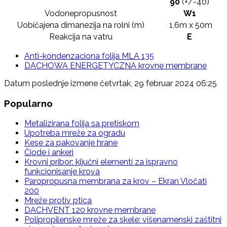
90
(+/-40)
Vodonepropusnost
W1
Uobičajena dimanezija na rolni (m)
1,6m x 50m
Reakcija na vatru
E
Anti-kondenzaciona folija MLA 135
DACHOWA ENERGETYCZNA krovne membrane
Datum poslednje izmene četvrtak, 29 februar 2024 06:25
Popularno
Metalizirana folija sa pretiskom
Upotreba mreže za ogradu
Kese za pakovanje hrane
Čiode i ankeri
Krovni pribor: ključni elementi za ispravno
funkcionisanje krova
Paropropusna membrana za krov – Ekran Vločati
200
Mreže protiv ptica
DACHVENT 120 krovne membrane
Polipropilenske mreže za skele: višenamenski zaštitni