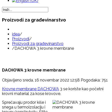
Proizvodi za građevinarstvo
idea
/
Proizvodi
/
Proizvodi za građevinarstvo
/
DACHOWA 3 krovne membrane
DACHOWA 3 krovne membrane
Objavljeno sreda, 16 novembar 2022 12:58
Pogodaka: 751
Krovne membrane DACHOWA
3 se koriste kao početni
krovni material za kose krovove.
Sprečavaju prodor kiše i
snega u termoizolaciju i
krovnu konstrukciju. Štite