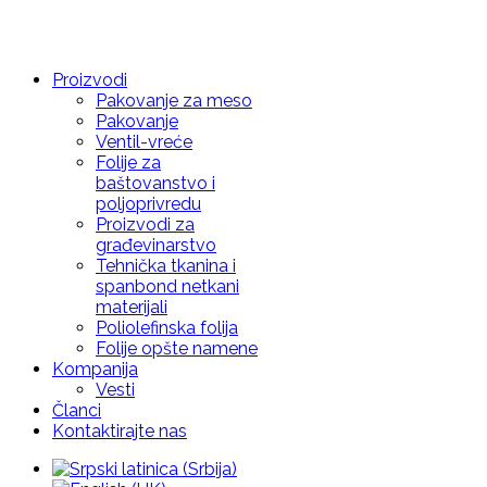
Proizvodi
Pakovanje za meso
Pakovanje
Ventil-vreće
Folije za
baštovanstvo i
poljoprivredu
Proizvodi za
građevinarstvo
Tehnička tkanina i
spanbond netkani
materijali
Poliolefinska folija
Folije opšte namene
Kompanija
Vesti
Članci
Kontaktirajte nas