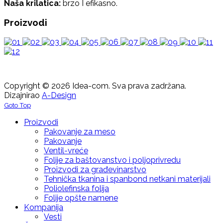
Naša krilatica:
brzo I efikasno.
Proizvodi
Copyright © 2026 Idea-com. Sva prava zadržana.
Dizajnirao
A-Design
Goto Top
Proizvodi
Pakovanje za meso
Pakovanje
Ventil-vreće
Folije za baštovanstvo i poljoprivredu
Proizvodi za građevinarstvo
Tehnička tkanina i spanbond netkani materijali
Poliolefinska folija
Folije opšte namene
Kompanija
Vesti