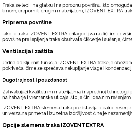
Traka se lepi i na glatku i na poroznu površinu, što omoguća
limom, crepom ili drugim materijalom, IZOVENT EXTRA traka 
Priprema površine
Iako je traka IZOVENT EXTRA prilagodljiva različitim površin
površine pre lepljenja trake obuhvata čišćenje i sušenje, či
Ventilacija i zaštita
Jedna od ključnih funkcija IZOVENT EXTRA trake je obezbe
pokrivača, čime se sprečava nakupljanje vlage i kondenzacija
Dugotrajnost i pouzdanost
Zahvaljujući kvalitetnim materijalima i naprednoj tehnologi
na habanje i vremenske uticaje, što je čini idealnim rešenje
IZOVENT EXTRA slemena traka predstavlja idealno rešenje z
univerzalna primena i izuzetna izdržljivost čine je nezame
Opcije slemena traka IZOVENT EXTRA