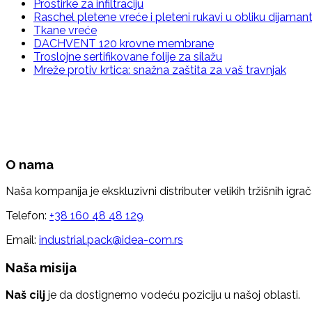
Prostirke za infiltraciju
Raschel pletene vreće i pleteni rukavi u obliku dijaman
Tkane vreće
DACHVENT 120 krovne membrane
Troslojne sertifikovane folije za silažu
Mreže protiv krtica: snažna zaštita za vaš travnjak
O nama
Naša kompanija je ekskluzivni distributer velikih tržišnih igrač
Telefon:
+38 160 48 48 129
Email:
industrial.pack@idea-com.rs
Naša misija
Naš cilj
je da dostignemo vodeću poziciju u našoj oblasti.