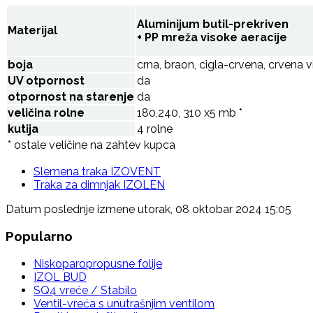
Aluminijum butil-prekriven
Materijal
+ PP mreža visoke aeracije
boja
crna, braon, cigla-crvena, crvena v
UV otpornost
da
otpornost na starenje
da
veličina rolne
180,240, 310 x5 mb *
kutija
4 rolne
* ostale veličine na zahtev kupca
Slemena traka IZOVENT
Traka za dimnjak IZOLEN
Datum poslednje izmene utorak, 08 oktobar 2024 15:05
Popularno
Niskoparopropusne folije
IZOL BUD
SQ4 vreće / Stabilo
Ventil-vreća s unutrašnjim ventilom