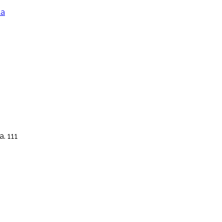
ta
a. 111