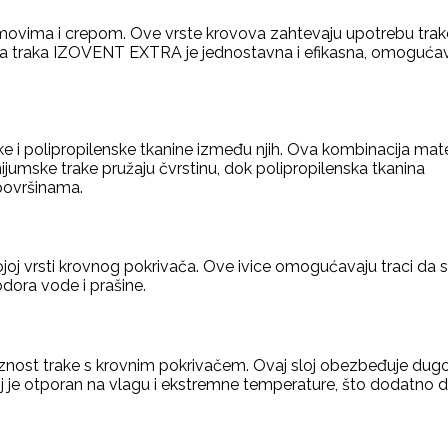
imovima i crepom. Ove vrste krovova zahtevaju upotrebu tra
lemena traka IZOVENT EXTRA je jednostavna i efikasna, omoguća
i polipropilenske tkanine između njih. Ova kombinacija mate
ijumske trake pružaju čvrstinu, dok polipropilenska tkanina
 površinama.
joj vrsti krovnog pokrivača. Ove ivice omogućavaju traci da se
dora vode i prašine.
oveznost trake s krovnim pokrivačem. Ovaj sloj obezbeđuje dug
oj je otporan na vlagu i ekstremne temperature, što dodatno do