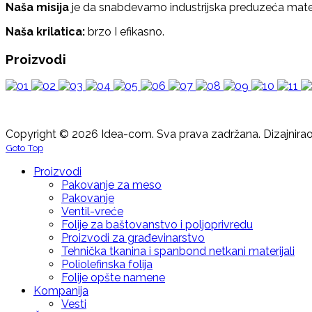
Naša misija
je da snabdevamo industrijska preduzeća mater
Naša krilatica:
brzo I efikasno.
Proizvodi
Copyright © 2026 Idea-com. Sva prava zadržana.
Dizajnira
Goto Top
Proizvodi
Pakovanje za meso
Pakovanje
Ventil-vreće
Folije za baštovanstvo i poljoprivredu
Proizvodi za građevinarstvo
Tehnička tkanina i spanbond netkani materijali
Poliolefinska folija
Folije opšte namene
Kompanija
Vesti