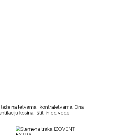
 leže na letvama i kontraletvama. Ona
laciju kosina i štiti ih od vode