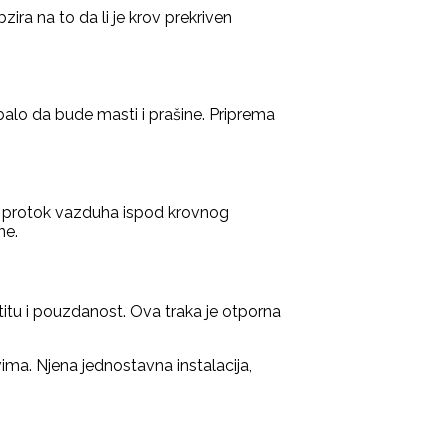
ira na to da li je krov prekriven
ebalo da bude masti i prašine. Priprema
a protok vazduha ispod krovnog
ne.
itu i pouzdanost. Ova traka je otporna
ma. Njena jednostavna instalacija,