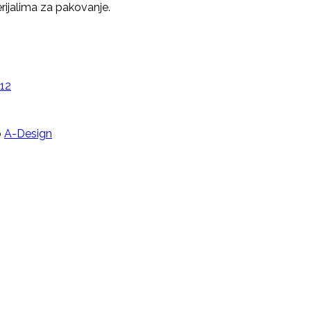
ijalima za pakovanje.
o
A-Design