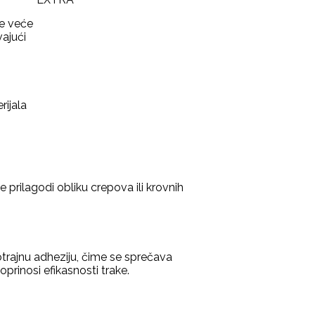
ke veće
vajući
rijala
 prilagodi obliku crepova ili krovnih
otrajnu adheziju, čime se sprečava
prinosi efikasnosti trake.