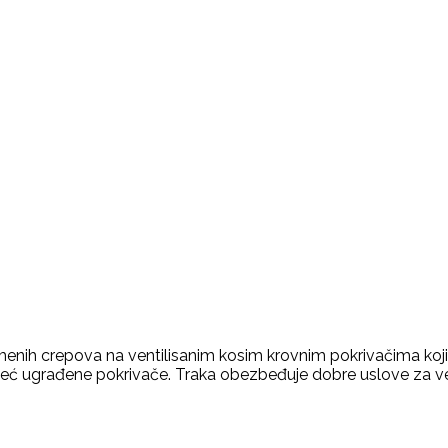
enih crepova na ventilisanim kosim krovnim pokrivačima koji
eć ugrađene pokrivače. Traka obezbeđuje dobre uslove za venti