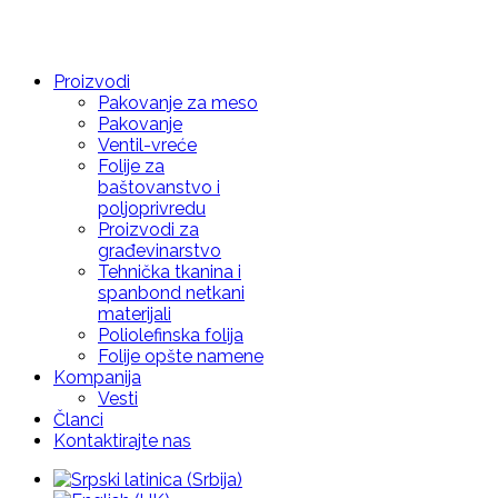
Proizvodi
Pakovanje za meso
Pakovanje
Ventil-vreće
Folije za
baštovanstvo i
poljoprivredu
Proizvodi za
građevinarstvo
Tehnička tkanina i
spanbond netkani
materijali
Poliolefinska folija
Folije opšte namene
Kompanija
Vesti
Članci
Kontaktirajte nas