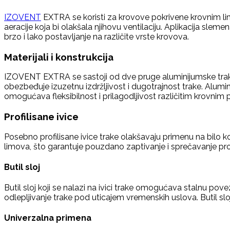
IZOVENT
EXTRA se koristi za krovove pokrivene krovnim l
aeracije koja bi olakšala njihovu ventilaciju. Aplikacija s
brzo i lako postavljanje na različite vrste krovova.
Materijali i konstrukcija
IZOVENT EXTRA se sastoji od dve pruge aluminijumske trake 
obezbeđuje izuzetnu izdržljivost i dugotrajnost trake. Alumin
omogućava fleksibilnost i prilagodljivost različitim krovnim
Profilisane ivice
Posebno profilisane ivice trake olakšavaju primenu na bilo ko
limova, što garantuje pouzdano zaptivanje i sprečavanje pro
Butil sloj
Butil sloj koji se nalazi na ivici trake omogućava stalnu p
odlepljivanje trake pod uticajem vremenskih uslova. Butil sl
Univerzalna primena