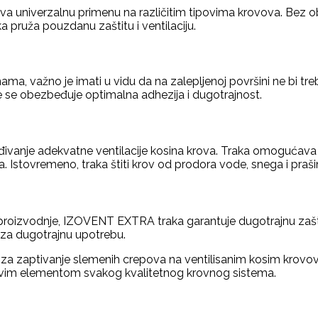
va univerzalnu primenu na različitim tipovima krovova. Bez obz
pruža pouzdanu zaštitu i ventilaciju.
ama, važno je imati u vidu da na zalepljenoj površini ne bi tr
me se obezbeđuje optimalna adhezija i dugotrajnost.
đivanje adekvatne ventilacije kosina krova. Traka omogućav
. Istovremeno, traka štiti krov od prodora vode, snega i praši
ji proizvodnje, IZOVENT EXTRA traka garantuje dugotrajnu zašt
m za dugotrajnu upotrebu.
a zaptivanje slemenih crepova na ventilisanim kosim krovovi
nljivim elementom svakog kvalitetnog krovnog sistema.