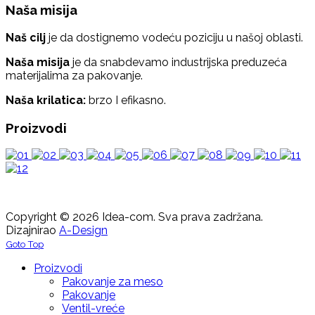
Naša misija
Naš cilj
je da dostignemo vodeću poziciju u našoj oblasti.
Naša misija
je da snabdevamo industrijska preduzeća
materijalima za pakovanje.
Naša krilatica:
brzo I efikasno.
Proizvodi
Copyright © 2026 Idea-com. Sva prava zadržana.
Dizajnirao
A-Design
Goto Top
Proizvodi
Pakovanje za meso
Pakovanje
Ventil-vreće