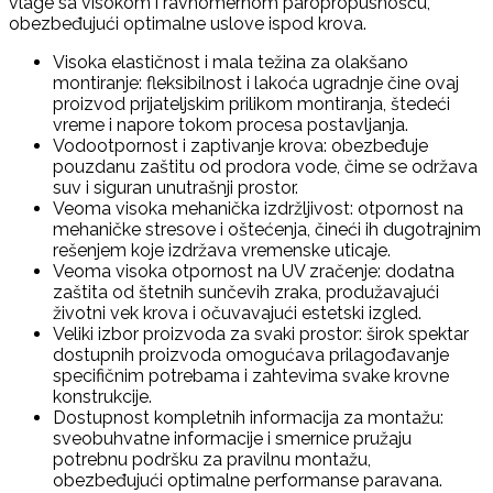
vlage sa visokom i ravnomernom paropropusnošću,
obezbeđujući optimalne uslove ispod krova.
Visoka elastičnost i mala težina za olakšano
montiranje: fleksibilnost i lakoća ugradnje čine ovaj
proizvod prijateljskim prilikom montiranja, štedeći
vreme i napore tokom procesa postavljanja.
Vodootpornost i zaptivanje krova: obezbeđuje
pouzdanu zaštitu od prodora vode, čime se održava
suv i siguran unutrašnji prostor.
Veoma visoka mehanička izdržljivost: otpornost na
mehaničke stresove i oštećenja, čineći ih dugotrajnim
rešenjem koje izdržava vremenske uticaje.
Veoma visoka otpornost na UV zračenje: dodatna
zaštita od štetnih sunčevih zraka, produžavajući
životni vek krova i očuvavajući estetski izgled.
Veliki izbor proizvoda za svaki prostor: širok spektar
dostupnih proizvoda omogućava prilagođavanje
specifičnim potrebama i zahtevima svake krovne
konstrukcije.
Dostupnost kompletnih informacija za montažu:
sveobuhvatne informacije i smernice pružaju
potrebnu podršku za pravilnu montažu,
obezbeđujući optimalne performanse paravana.