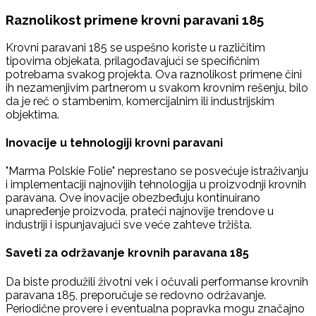
Raznolikost primene krovni paravani 185
Krovni paravani 185 se uspešno koriste u različitim
tipovima objekata, prilagođavajući se specifičnim
potrebama svakog projekta. Ova raznolikost primene čini
ih nezamenjivim partnerom u svakom krovnim rešenju, bilo
da je reč o stambenim, komercijalnim ili industrijskim
objektima.
Inovacije u tehnologiji krovni paravani
"Marma Polskie Folie" neprestano se posvećuje istraživanju
i implementaciji najnovijih tehnologija u proizvodnji krovnih
paravana. Ove inovacije obezbeđuju kontinuirano
unapređenje proizvoda, prateći najnovije trendove u
industriji i ispunjavajući sve veće zahteve tržišta.
Saveti za održavanje krovnih paravana 185
Da biste produžili životni vek i očuvali performanse krovnih
paravana 185, preporučuje se redovno održavanje.
Periodične provere i eventualna popravka mogu značajno