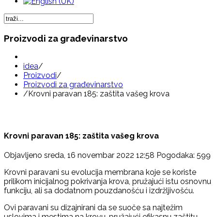
Proizvodi za građevinarstvo
idea
/
Proizvodi
/
Proizvodi za građevinarstvo
/
Krovni paravan 185: zaštita vašeg krova
Krovni paravan 185: zaštita vašeg krova
Objavljeno sreda, 16 novembar 2022 12:58
Pogodaka: 599
Krovni paravani su evolucija membrana koje se koriste
prilikom inicijalnog pokrivanja krova, pružajući istu osnovnu
funkciju, ali sa dodatnom pouzdanošću i izdržljivošću.
Ovi paravani su dizajnirani da se suoče sa najtežim
uslovima i mestima na krovu, pružajući efikasnu zaštitu