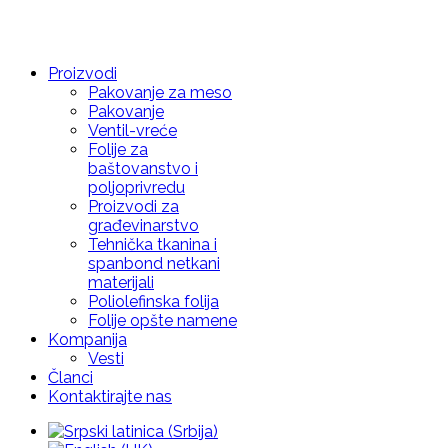
Proizvodi
Pakovanje za meso
Pakovanje
Ventil-vreće
Folije za
baštovanstvo i
poljoprivredu
Proizvodi za
građevinarstvo
Tehnička tkanina i
spanbond netkani
materijali
Poliolefinska folija
Folije opšte namene
Kompanija
Vesti
Članci
Kontaktirajte nas