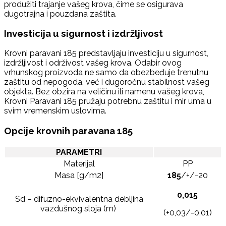
produžiti trajanje vašeg krova, čime se osigurava
dugotrajna i pouzdana zaštita.
Investicija u sigurnost i izdržljivost
Krovni paravani 185 predstavljaju investiciju u sigurnost,
izdržljivost i održivost vašeg krova. Odabir ovog
vrhunskog proizvoda ne samo da obezbeđuje trenutnu
zaštitu od nepogoda, već i dugoročnu stabilnost vašeg
objekta. Bez obzira na veličinu ili namenu vašeg krova,
Krovni Paravani 185 pružaju potrebnu zaštitu i mir uma u
svim vremenskim uslovima.
Opcije krovnih paravana 185
PARAMETRI
Materijal
PP
Masa [g/m2]
185
/+/-20
0,015
Sd – difuzno-ekvivalentna debljina
vazdušnog sloja (m)
(+0,03/-0,01)