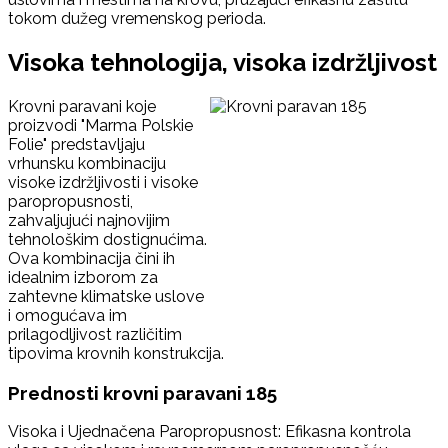
tokom dužeg vremenskog perioda.
Visoka tehnologija, visoka izdržljivost
Krovni paravani koje
proizvodi "Marma Polskie
Folie" predstavljaju
vrhunsku kombinaciju
visoke izdržljivosti i visoke
paropropusnosti,
zahvaljujući najnovijim
tehnološkim dostignućima.
Ova kombinacija čini ih
idealnim izborom za
zahtevne klimatske uslove
i omogućava im
prilagodljivost različitim
tipovima krovnih konstrukcija.
Prednosti krovni paravani 185
Visoka i Ujednačena Paropropusnost: Efikasna kontrola