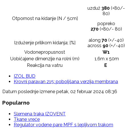
uzduž
380
(+80/-
80)
Otpornost na kidanje [N / 5cm]
popreko
270
(+80/- 80)
along
7
0
(+/-40)
Izduženje prilikom kidanja; [%]
across
9
0
(+/-40)
Vodonepropusnost
W1
Uobičajene dimenzije na rolni (m)
1,6m x 50m
Reakcija na vatru
E
IZOL BUD
Krovni paravan 215: poboljšana verzija membrana
Datum poslednje izmene petak, 02 februar 2024 08:36
Popularno
Slemena traka IZOVENT
Tkane vreće
Regulator vodene pare MPF s lepljivom trakom