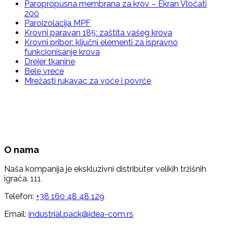
Paropropusna membrana za krov – Ekran Vločati
200
Paroizolacija MPF
Krovni paravan 185: zaštita vašeg krova
Krovni pribor: ključni elementi za ispravno
funkcionisanje krova
Drejer tkanine
Bele vreće
Mrežasti rukavac za voće i povrće
O nama
Naša kompanija je ekskluzivni distributer velikih tržišnih
igrača. 111
Telefon:
+38 160 48 48 129
Email:
industrial.pack@idea-com.rs