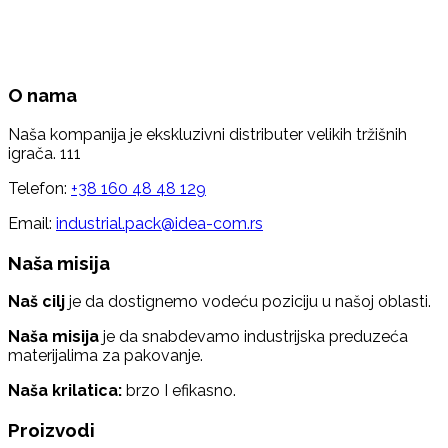
O nama
Naša kompanija je ekskluzivni distributer velikih tržišnih
igrača. 111
Telefon:
+38 160 48 48 129
Email:
industrial.pack@idea-com.rs
Naša misija
Naš cilj
je da dostignemo vodeću poziciju u našoj oblasti.
Naša misija
je da snabdevamo industrijska preduzeća
materijalima za pakovanje.
Naša krilatica:
brzo I efikasno.
Proizvodi