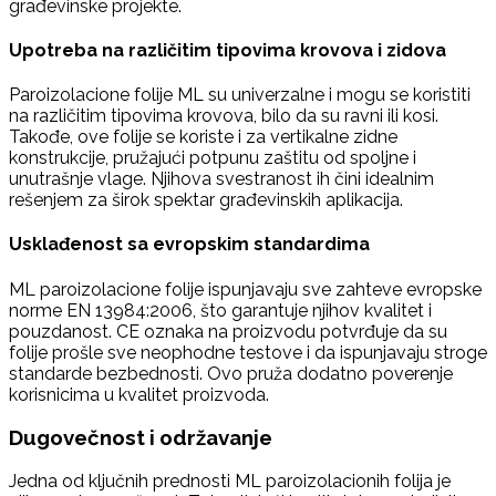
građevinske projekte.
Upotreba na različitim tipovima krovova i zidova
Paroizolacione folije ML su univerzalne i mogu se koristiti
na različitim tipovima krovova, bilo da su ravni ili kosi.
Takođe, ove folije se koriste i za vertikalne zidne
konstrukcije, pružajući potpunu zaštitu od spoljne i
unutrašnje vlage. Njihova svestranost ih čini idealnim
rešenjem za širok spektar građevinskih aplikacija.
Usklađenost sa evropskim standardima
ML paroizolacione folije ispunjavaju sve zahteve evropske
norme EN 13984:2006, što garantuje njihov kvalitet i
pouzdanost. CE oznaka na proizvodu potvrđuje da su
folije prošle sve neophodne testove i da ispunjavaju stroge
standarde bezbednosti. Ovo pruža dodatno poverenje
korisnicima u kvalitet proizvoda.
Dugovečnost i održavanje
Jedna od ključnih prednosti ML paroizolacionih folija je