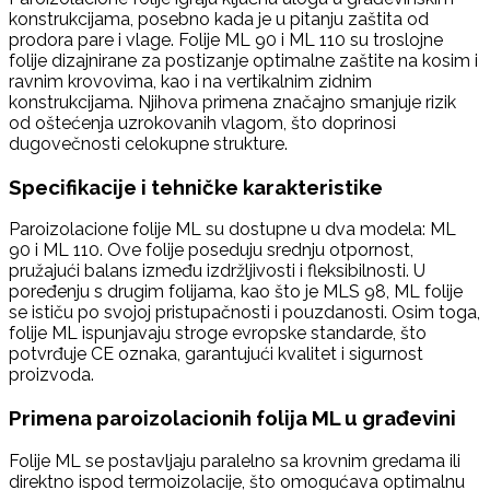
konstrukcijama, posebno kada je u pitanju zaštita od
prodora pare i vlage. Folije ML 90 i ML 110 su troslojne
folije dizajnirane za postizanje optimalne zaštite na kosim i
ravnim krovovima, kao i na vertikalnim zidnim
konstrukcijama. Njihova primena značajno smanjuje rizik
od oštećenja uzrokovanih vlagom, što doprinosi
dugovečnosti celokupne strukture.
Specifikacije i tehničke karakteristike
Paroizolacione folije ML su dostupne u dva modela: ML
90 i ML 110. Ove folije poseduju srednju otpornost,
pružajući balans između izdržljivosti i fleksibilnosti. U
poređenju s drugim folijama, kao što je MLS 98, ML folije
se ističu po svojoj pristupačnosti i pouzdanosti. Osim toga,
folije ML ispunjavaju stroge evropske standarde, što
potvrđuje CE oznaka, garantujući kvalitet i sigurnost
proizvoda.
Primena paroizolacionih folija ML u građevini
Folije ML se postavljaju paralelno sa krovnim gredama ili
direktno ispod termoizolacije, što omogućava optimalnu