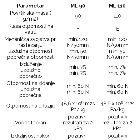
Parametar
ML 90
ML 110
Površinska masa (
90
110
g/m2)
Klasa otpornosti na
F
E
vatru
Mehanička svojstva pri
min. 120
min. 120
rastezanju
N/50mm
N/50mm
uzdužna otpornost
min. 50
min. 50
poprečna otpornost
N/50mm
N/50mm
Izduženje
min. 7%
min. 7%
uzdužno
min. 7%
min. 7%
poprečno
Otpornost na kidanje
min. 60 N
min. 60 N
uzdužna
min. 60 N
min. 60 N
poprečna
9
9
48,6 x 10
m2s
48,6 x 10
m2s
Otpornost na difuziju
Pa/kg
Pa/kg
pozitivni
pozitivni
Vodootporan
rezultati za 2
rezultati za 2
kPa
kPa
Izdržljivost nakon
pozitivni
pozitivni