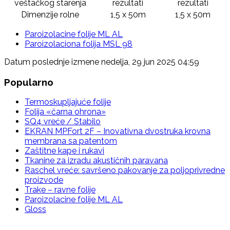
veštačkog starenja
rezultati
rezultati
Dimenzije rolne
1,5 x 50m
1,5 x 50m
Paroizolacine folije ML AL
Paroizolaciona folija MSL 98
Datum poslednje izmene nedelja, 29 jun 2025 04:59
Popularno
Termoskupljajuće folije
Folija «čarna ohrona»
SQ4 vreće / Stabilo
EKRAN MPFort 2F – Inovativna dvostruka krovna
membrana sa patentom
Zaštitne kape i rukavi
Tkanine za izradu akustičnih paravana
Raschel vreće: savršeno pakovanje za poljoprivredne
proizvode
Trake – ravne folije
Paroizolacine folije ML AL
Gloss