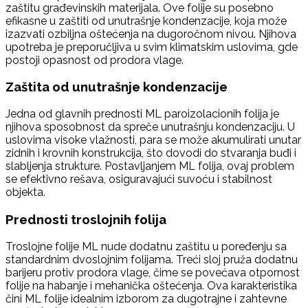
zaštitu građevinskih materijala. Ove folije su posebno
efikasne u zaštiti od unutrašnje kondenzacije, koja može
izazvati ozbiljna oštećenja na dugoročnom nivou. Njihova
upotreba je preporučljiva u svim klimatskim uslovima, gde
postoji opasnost od prodora vlage.
Zaštita od unutrašnje kondenzacije
Jedna od glavnih prednosti ML paroizolacionih folija je
njihova sposobnost da spreče unutrašnju kondenzaciju. U
uslovima visoke vlažnosti, para se može akumulirati unutar
zidnih i krovnih konstrukcija, što dovodi do stvaranja buđi i
slabljenja strukture. Postavljanjem ML folija, ovaj problem
se efektivno rešava, osiguravajući suvoću i stabilnost
objekta.
Prednosti troslojnih folija
Troslojne folije ML nude dodatnu zaštitu u poređenju sa
standardnim dvoslojnim folijama. Treći sloj pruža dodatnu
barijeru protiv prodora vlage, čime se povećava otpornost
folije na habanje i mehanička oštećenja. Ova karakteristika
čini ML folije idealnim izborom za dugotrajne i zahtevne