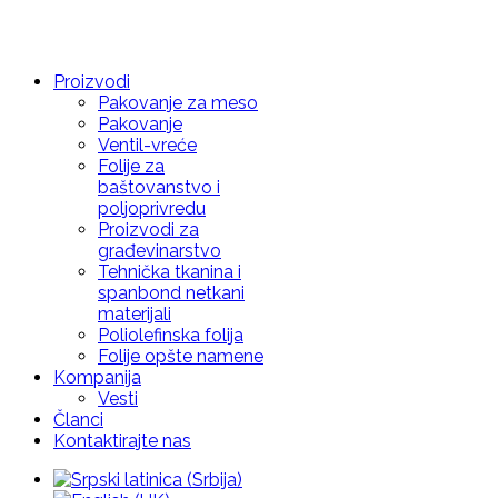
Proizvodi
Pakovanje za meso
Pakovanje
Ventil-vreće
Folije za
baštovanstvo i
poljoprivredu
Proizvodi za
građevinarstvo
Tehnička tkanina i
spanbond netkani
materijali
Poliolefinska folija
Folije opšte namene
Kompanija
Vesti
Članci
Kontaktirajte nas