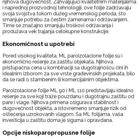
njihova dugovečnost. Zahvaljujući kvalitetnim materijalima
i naprednoj proizvodnoj tehnologiji, ove folije zadržavaju
svoja svojstva tokom dužeg vremenskog perioda, što
smanjuje potrebu za čestim zamenama i održavanjem.
Time se značajno smanjuju troškovi održavanja i
produžava vek trajanja celokupne konstrukcije.
Ekonomičnost u upotrebi
Pored visokog kvaliteta, ML paroizolacione folije su i
ekonomično rešenje za zaštitu objekata. Njihova
pristupačna cena u kombinaciji sa dugotrajnošću čini ih
idealnim izborom za sve vrste građevinskih projekata, bilo
da se radi o stambenim ili komercijalnim objektima.
Paroizolacione folije ML 90 i ML 110 predstavljaju idealno
rešenje za sve koji traže pouzdanu i dugotrajnu zaštitu od
pare i vlage. Njihova primena osigurava stabilnost i
dugovečnost objekta, a istovremeno smanjuje rizik od
oštećenja uzrokovanih vlagom. Sa ML folijama, vaša
investicija u zaštitu doma je sigurna i opravdana.
Opcije niskoparopropusne folije