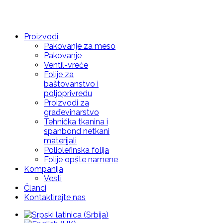
Proizvodi
Pakovanje za meso
Pakovanje
Ventil-vreće
Folije za
baštovanstvo i
poljoprivredu
Proizvodi za
građevinarstvo
Tehnička tkanina i
spanbond netkani
materijali
Poliolefinska folija
Folije opšte namene
Kompanija
Vesti
Članci
Kontaktirajte nas