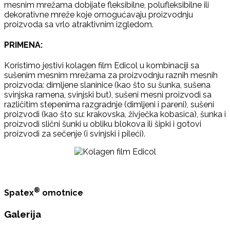
mesnim mrežama dobijate fleksibilne, polufleksibilne ili
dekorativne mreže koje omogućavaju proizvodnju
proizvoda sa vrlo atraktivnim izgledom.
PRIMENA:
Koristimo jestivi kolagen film Edicol u kombinaciji sa
sušenim mesnim mrežama za proizvodnju raznih mesnih
proizvoda: dimljene slaninice (kao što su šunka, sušena
svinjska ramena, svinjski but), sušeni mesni proizvodi sa
različitim stepenima razgradnje (dimljeni i pareni), sušeni
proizvodi (kao što su: krakovska, živječka kobasica), šunka i
proizvodi slični šunki u obliku blokova ili šipki i gotovi
proizvodi za sečenje (i svinjski i pileći).
®
Spatex
omotnice
Galerija