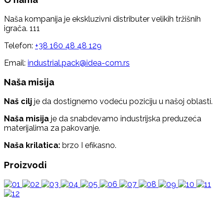
Naša kompanija je ekskluzivni distributer velikih tržišnih
igrača. 111
Telefon:
+38 160 48 48 129
Email:
industrial.pack@idea-com.rs
Naša misija
Naš cilj
je da dostignemo vodeću poziciju u našoj oblasti.
Naša misija
je da snabdevamo industrijska preduzeća
materijalima za pakovanje.
Naša krilatica:
brzo I efikasno.
Proizvodi