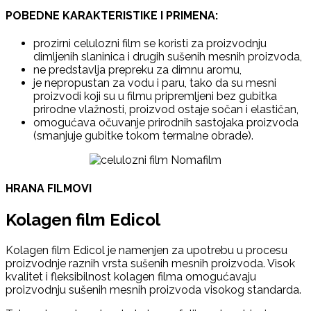
POBEDNE KARAKTERISTIKE I PRIMENA:
prozirni celulozni film se koristi za proizvodnju
dimljenih slaninica i drugih sušenih mesnih proizvoda,
ne predstavlja prepreku za dimnu aromu,
je nepropustan za vodu i paru, tako da su mesni
proizvodi koji su u filmu pripremljeni bez gubitka
prirodne vlažnosti, proizvod ostaje sočan i elastičan,
omogućava očuvanje prirodnih sastojaka proizvoda
(smanjuje gubitke tokom termalne obrade).
HRANA FILMOVI
Kolagen film Edicol
Kolagen film Edicol je namenjen za upotrebu u procesu
proizvodnje raznih vrsta sušenih mesnih proizvoda. Visok
kvalitet i fleksibilnost kolagen filma omogućavaju
proizvodnju sušenih mesnih proizvoda visokog standarda.