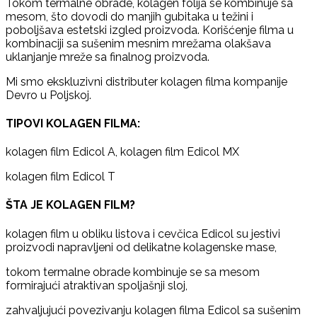
Tokom termalne obrade, kolagen folija se kombinuje sa
mesom, što dovodi do manjih gubitaka u težini i
poboljšava estetski izgled proizvoda. Korišćenje filma u
kombinaciji sa sušenim mesnim mrežama olakšava
uklanjanje mreže sa finalnog proizvoda.
Mi smo ekskluzivni distributer kolagen filma kompanije
Devro u Poljskoj.
TIPOVI KOLAGEN FILMA:
kolagen film Edicol A, kolagen film Edicol MX
kolagen film Edicol T
ŠTA JE KOLAGEN FILM?
kolagen film u obliku listova i cevčica Edicol su jestivi
proizvodi napravljeni od delikatne kolagenske mase,
tokom termalne obrade kombinuje se sa mesom
formirajući atraktivan spoljašnji sloj,
zahvaljujući povezivanju kolagen filma Edicol sa sušenim