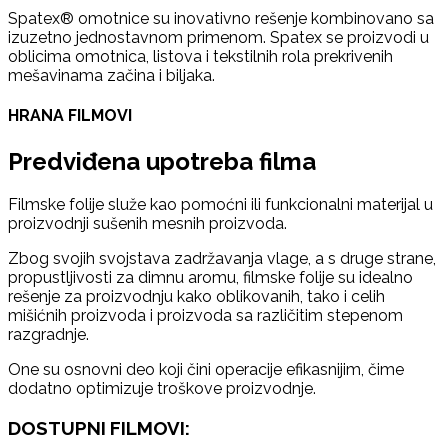
Spatex® omotnice su inovativno rešenje kombinovano sa
izuzetno jednostavnom primenom. Spatex se proizvodi u
oblicima omotnica, listova i tekstilnih rola prekrivenih
mešavinama začina i biljaka.
HRANA FILMOVI
Predviđena upotreba filma
Filmske folije služe kao pomoćni ili funkcionalni materijal u
proizvodnji sušenih mesnih proizvoda.
Zbog svojih svojstava zadržavanja vlage, a s druge strane,
propustljivosti za dimnu aromu, filmske folije su idealno
rešenje za proizvodnju kako oblikovanih, tako i celih
mišićnih proizvoda i proizvoda sa različitim stepenom
razgradnje.
One su osnovni deo koji čini operacije efikasnijim, čime
dodatno optimizuje troškove proizvodnje.
DOSTUPNI FILMOVI: