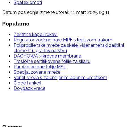
Spatex omoti
Datum poslednje izmene utorak, 11 mart 2025 09:11
Popularno
Zaštitne kape i rukavi
Regulator vodene pare MPF s lepljivom trakom
Polipropilenske mreže za skele: višenamenski zaštitni
element u građevinarstvu
DACHOWA 3 krovne membrane
Troslojne sertifikovane folije za silažu
Paroizolacione folije MSL
Specijalizovane mreže
Ventil-vreća s zalemljenim bočnim umetkom
Čiode i ankeri
Doypack vreće
O nama